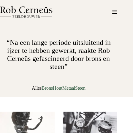
Ga
naar
de
inhoud
“Na een lange periode uitsluitend in
ijzer te hebben gewerkt, raakte Rob
Cerneüs gefascineerd door brons en
steen”
Alles
Brons
Hout
Metaal
Steen