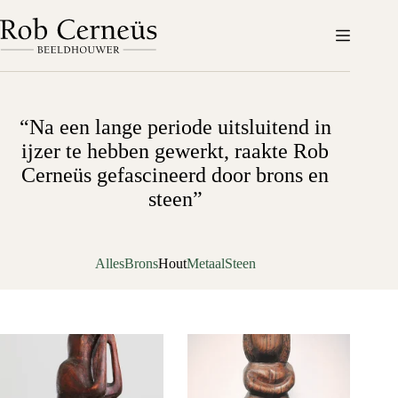
Ga
naar
de
inhoud
“Na een lange periode uitsluitend in
ijzer te hebben gewerkt, raakte Rob
Cerneüs gefascineerd door brons en
steen”
Alles
Brons
Hout
Metaal
Steen