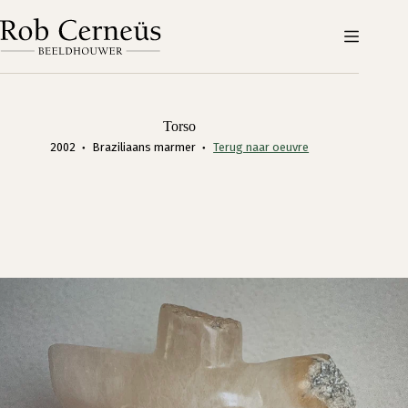
Ga
naar
de
inhoud
Torso
2002
Braziliaans marmer
Terug naar oeuvre