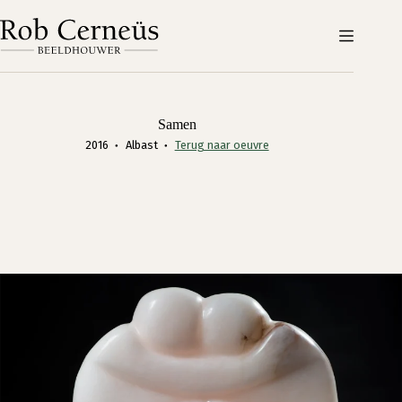
Ga
naar
de
inhoud
Samen
2016
Albast
Terug naar oeuvre