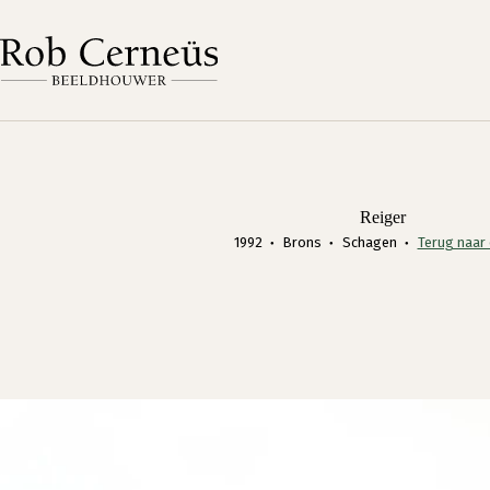
Ga
naar
de
inhoud
Reiger
1992
Brons
Schagen
Terug naar