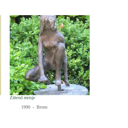
Zittend meisje
1990
Brons