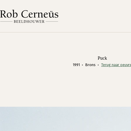
Ga
naar
de
inhoud
Puck
1991
Brons
Terug naar oeuvr