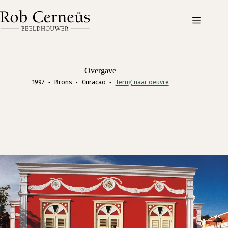
Ga
naar
de
inhoud
Overgave
1997
Brons
Curacao
Terug naar oeuvre