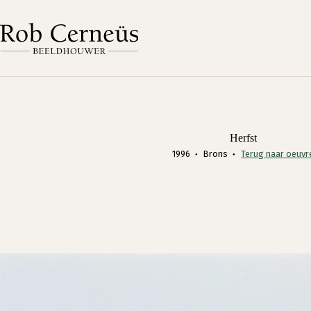
Ga
naar
de
inhoud
Herfst
1996
Brons
Terug naar oeuvr