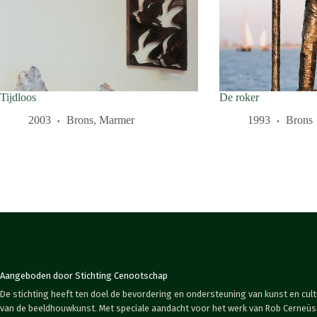
Tijdloos
De roker
2003
Brons
,
Marmer
1993
Brons
Aangeboden door Stichting Cenootschap
De stichting heeft ten doel de bevordering en ondersteuning van kunst en cult
van de beeldhouwkunst. Met speciale aandacht voor het werk van Rob Cerneüs i