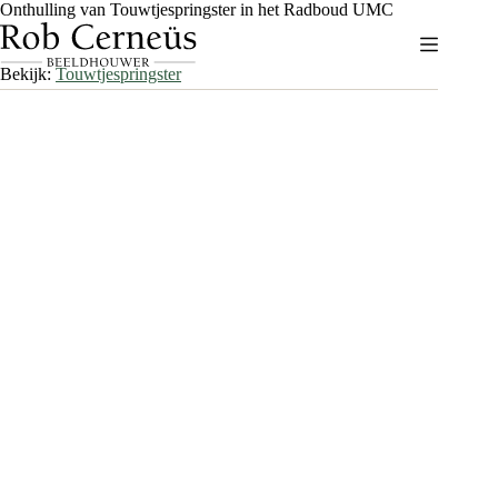
Ga
Onthulling van Touwtjespringster in het Radboud UMC
naar
de
inhoud
Bekijk:
Touwtjespringster