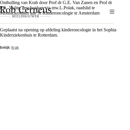
Ga
Onthulling van Krab door Prof dr G.E. Van Zanen en Prof dr
naar
P.A. Voȗte, geschonken via mw.L.Polak, raadslid te
de
Monnickendam aan St Kinderoncologie te Amsterdam
inhoud
Geplaatst na opening op afdeling kinderoncologie in het Sophia
Kinderziekenhuis te Rotterdam.
Bekijk:
Krab