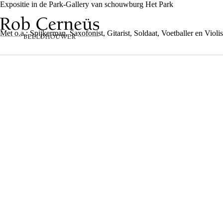
Ga
Expositie in de Park-Gallery van schouwburg Het Park
naar
de
inhoud
Met o.a.: Spijkerman, Saxofonist, Gitarist, Soldaat, Voetballer en Violis