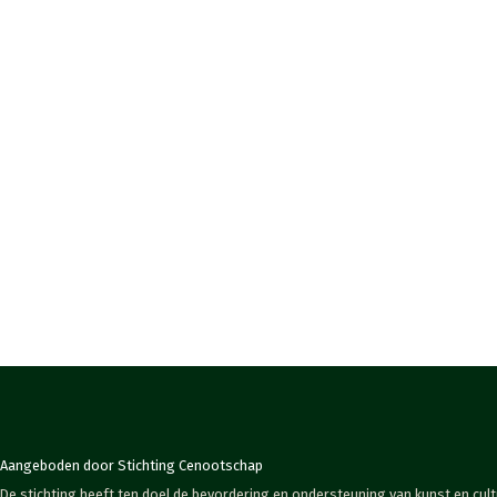
Aangeboden door Stichting Cenootschap
De stichting heeft ten doel de bevordering en ondersteuning van kunst en cult