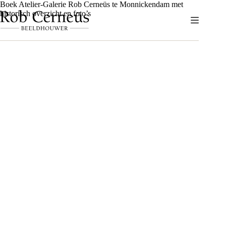
Ga
Boek Atelier-Galerie Rob Cerneüs te Monnickendam met
naar
historisch overzicht en foto’s
de
inhoud