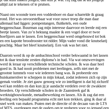
altijd zat te tekenen of te prutsen.
Naast ons woonde toen een voddenboer en daar scharrelde ik graag
rond. Het was onvoorstelbaar wat voor ouwe troep die man daar
allemaal had liggen: pompentangen, fluitketels, een oude
heggenschaar. Buurman zag mijn interesse daarvoor en leerde mij een
beetje lassen. Van zo’n bektang maakte ik een vogel door er twee
hoefijzers aan te lassen. Een heggenschaar werd omgebouwd tot bok
en een kapotte broodrooster tot ridder. Mijn vader vond die knutselarij
prachtig. Maar het bleef knutselarij. Een vak was het niet.
Daarom werd ik op de ambachtsschool verder bekwaamd in het lassen
tot ik daar tenslotte zestien diploma’s in had. Via wat omzwervingen
werd ik leraar op verschillende technische scholen. Ik was daar heel
goed in. Ik had nooit problemen met leerlingen, zelfs niet met de
grootste lummels voor wie iedereen bang was. Ik probeerde een
huiskamersfeer te scheppen in mijn lokaal, zodat iedereen zich op zijn
gemak voelde. Je ziet gauw genoeg wie zo intelligent is dat hij zichzelf
wel kan redden en dan kun jij je aandacht verdelen over de zwakkere
broeders. Op verschillende scholen in de Zaanstreek gaf ik
werktuigbouwkunde, metaalbewerking en lassen. Als ik zag dat een
leerling een bepaald programma echt niet kon trekken, ging ik daar al
snel werk van maken. Praten met de directie of de decaan van de LTS
of MTS, overleggen met de ouders om te proberen voor zo iemand een