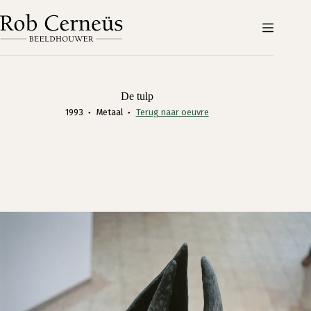
Ga
naar
de
inhoud
De tulp
1993
Metaal
Terug naar oeuvre