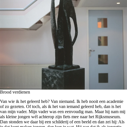
Brood verdienen
Van wie ik het geleerd heb? Van niemand. Ik heb nooit een academie
of zo gezeten. Of toch, als ik het van iemand geleerd heb, dan is het
van mijn vader. Mijn vader was een eenvoudig man. Maar hij nam mij
als kleine jongen wél achterop zijn fiets mee naar het Rijksmuseum.
Dan stonden we daar bij een schilderij of een beeld en dan zei hij: Als
je dat kunt maken jongen, dan kun je wat. Hij zag dat ik als jongetje