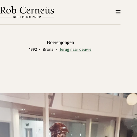
Ga
naar
de
inhoud
Boerenjongen
1992
Brons
Terug naar oeuvre